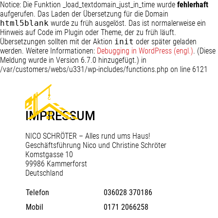
Notice: Die Funktion _load_textdomain_just_in_time wurde
fehlerhaft
aufgerufen. Das Laden der Übersetzung für die Domain
html5blank
wurde zu früh ausgelöst. Das ist normalerweise ein
Hinweis auf Code im Plugin oder Theme, der zu früh läuft.
Übersetzungen sollten mit der Aktion
init
oder später geladen
werden. Weitere Informationen:
Debugging in WordPress (engl.)
. (Diese
Meldung wurde in Version 6.7.0 hinzugefügt.) in
/var/customers/webs/u331/wp-includes/functions.php on line 6121
IMPRESSUM
NICO SCHRÖTER – Alles rund ums Haus!
Geschäftsführung Nico und Christine Schröter
Komstgasse 10
99986 Kammerforst
Deutschland
Telefon
036028 370186
Mobil
0171 2066258